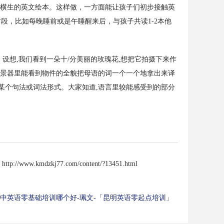
横生的英文绘本。这样做，一方面能让孩子们初步接触英
段，比如每晚睡前或是午睡醒来后，与孩子共读1-2本他
想,我们看到一朵十/分美丽的玫瑰花,想把它拍摄下来作
取景器里能看到物件的全貌把母语的词一个一个地拿出来译
某个句法或词法形式。大家知道,语言里较能感受到的部分
：
http://www.kmdzkj77.com/content/?13451.html
中英语零基础培训哪个好-珮文-「昆明英语零起点培训」