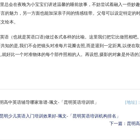
里总会在夜晚为小宝宝们讲述温馨的睡前故事，不妨尝试着融入一些妙趣
语言的魅力，另一方面也能加深亲子间的情感纽带。父母可以设定特定的时
英文绘本。
语（也就是英语口语)做过各式各样的比喻。这里我们把它比做照相吧。设
共知的是,我们不会把镜头对准每片花瓣去照,而是退到一定距离,以便在
,就好比一个对准物体的每个部件照相的人。再设想,摄影的对象是外语的
昆明高中英语辅导哪家靠谱-珮文-「昆明英语培训班」
[地址]
昆明少儿英语入门培训效果好-珮文-「昆明英语培训机构排名」
下一篇：
昆明高