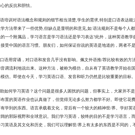
内心的反抗和胆怯。
语培训对语法概念和规则的细节相当清楚,学生的需求,特别是口语表达能
学方法带来了一些优势,但缺点是显明的和意见,如:语法规则不是每个人
法的一个附属品，学习语言是学习语法还是学习表达?此外，这种英语教学
，接受中国的语言习惯。朋友们，如何保证你说的英语是地道的，两者不
口语用背诵，对口语和发音几乎没有影响。佩文外语推/荐比较有效的方
和音调流利地说出来。这种方法，被称为模仿，自从有了英语教学开始在
来模仿。即使在今天，学习英语口语、发音和听力仍然是比较重要的目标
助如何学习英语？这个问题是很多人困扰的问题，但事实上，大家并不是
师布置的英语作业也认真做了，但觉得无论多么努力都学不好。即使它花
所有学到的东西。语言承载着文化，背后有一个较大的精神世/界。学好英
广阔的郭际视野和全球意识。我们学习英语，较终的目的不是学习语言，
学习英语及其文化和历史，我们可以理解世/界上有太多的东西是不同的，