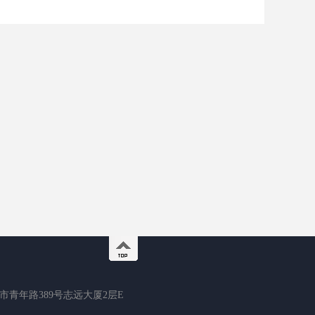
市青年路389号志远大厦2层E