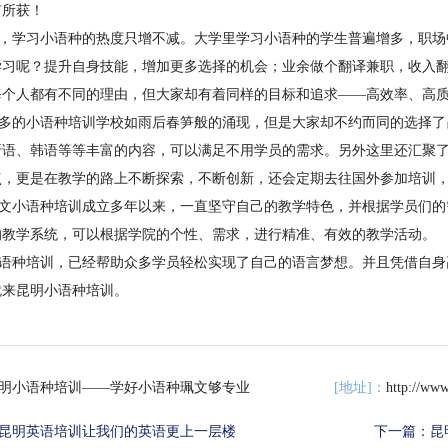
有所获！
学习小语种的热度只增不减。大学里学习小语种的学生普遍增多，职场
学习呢？提升自身技能，增加更多选择的机会；业余做个翻译兼职，收入
每个人都有不同的理由，但大家却有着同样的目标和追求——高效率、高
的小语种培训学校如雨后春笋般的涌现，但是大家却不约而同的选择了
牙语、韩语等等丰富的内容，可以满足不用学员的需求。另外这里还汇聚
点，更是在教学的路上不断探索，不断创新，还会定期去往国外参加培训
小语种培训成立多年以来，一直坚守自己的教学特色，并根据学员们的
的教学系统，可以根据学院的个性、需求，进行精准、有效的教学活动。
种培训，已经帮助众多学员轻松实现了自己的语言梦想。并且凭借自身
就来昆明小语种培训。
昆明小语种培训——学好小语种珮文够专业
[地址]：
http://ww
昆明英语培训让我们的英语更上一层楼
下一篇：
昆