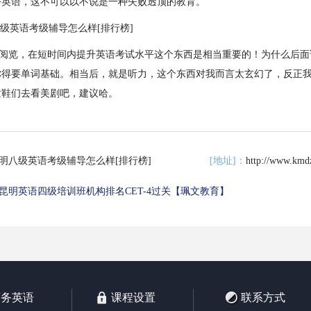
好英语，这不可以以不说是一种失败透顶的教育。
览，在短时间内提升英语考试水平这个东西是相当重要的！为什么后面
你得要单词基础。相当后，就是听力，这个东西对我而言太玄幻了，反正
童鞋们去看美剧吧，建议哈。
昆明八级英语考级辅导怎么样[排行榜]
[地址]：
http://www.kmd
昆明英语四级培训班机构排名CET-4过关【珮文教育】
商务英语
课程设置
联系方式