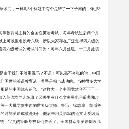
读完，一样呢5个标题中有个是转了一下子湾的，像那种
高等教育司主持的全国性英语考试，每年考试过后两个月
分以上可以报名投考六级，所以大家存在广泛觉得四六级的
英语四六级考试的考试时间为：每年六月处境、十二月处境
是由于我们不够重视吗？不是！可以毫不夸张的说，中国
我们国度的英语教育从一着手是相当成功的。当时很多大学
那是的中国战火纷飞，“这样大一个中国竟然容不下于一
加入英语培养训练班？又哪里有什么文曲星电子辞典和步
堂等一大批学贯中西的世界级大师。鲁迅、徐志摩、胡适等
华的时刻英语成绩是0分，他后来用英语写的论文让爱因斯
传统，宝贵的经验都被我们弄丢了。全国群众学英语却没几