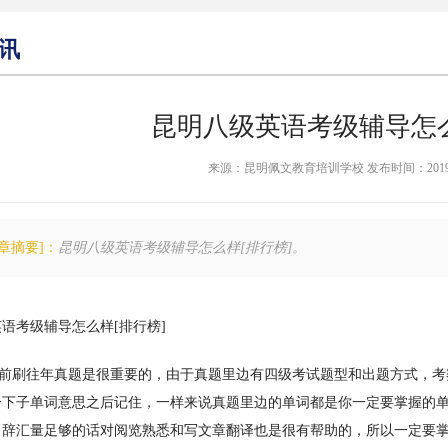
讯
昆明八级英语考级辅导怎么
来源：昆明佩文教育培训学校 发布时间：2019-04-2
文章摘要]：
昆明八级英语考级辅导怎么样[排行榜]。
语考级辅导怎么样[排行榜]
刷往年真题是很重要的，由于真题里边有四级考试题型和出题方式，考
一下子单词意思之后记住，一样来说真题里边的单词都是你一定要掌握的
，辞汇量足够的话对阅览熟悉和写文章翻译也是很有帮助的，所以一定要