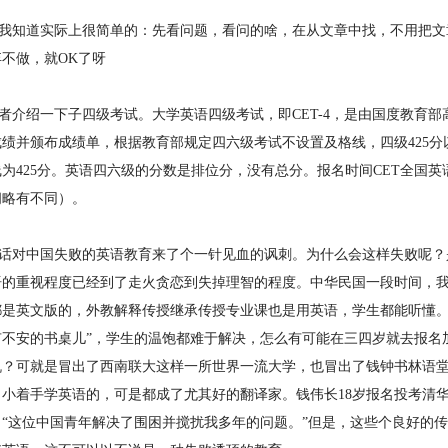
知道实际上很简单的：先看问题，看问的啥，在从文章中找，不用把文章
不做，就OK了呀
介绍一下子四级考试。大学英语四级考试，即CET-4，是由国度教育部
成绩并颁布成绩单，根据教育部规定四六级考试不设置及格线，四级425
为425分。英语四六级的分数是排位分，没有总分。报名时间CET全国
间略有不同）。
对中国失败的英语教育来了个一针见血的讽刺。为什么会这样失败呢？
语的重视程度已经到了走火贪恋到失掉理智的程度。中华民国一段时间，
都是英文版的，外教解释传授继承传授专业课也是用英语，学生都能听懂。
有不安的书桌儿”，学生的温饱都难于解决，怎么有可能在三四岁就去报名
机？可就是冒出了西南联大这样一所世界一流大学，也冒出了钱钟书林语
自小着手学英语的，可是都成了尤其好的翻译家。钱伟长18岁报名投考清
：“这位中国青年解决了围困并搅扰我多年的问题。”但是，这些个良好的