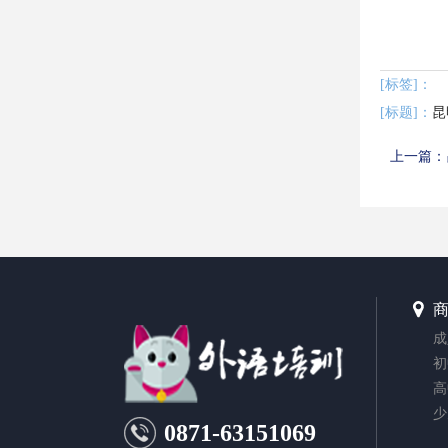
[标签]：
[标题]：
上一篇：
成
初
高
少
0871-63151069