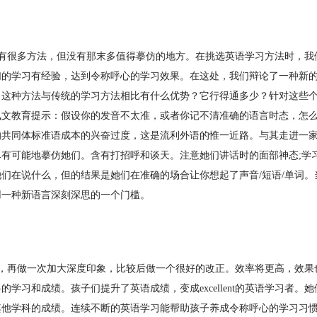
有很多方法，但没有那末多值得摹仿的地方。在挑选英语学习方法时，我
们的学习有经验，达到令称呼心的学习效果。在这处，我们辩论了一种新
。这种方法与传统的学习方法相比有什么优势？它行得通多少？针对这些
佩文教育提示：假设你的发音不太准，或者你记不清准确的语言时态，怎
的共同体标准语成本的兴奋过度，这是流利外语的惟一近路。与其走进一
尽有可能地摹仿她们。含有打招呼和谈天。注意她们讲话时的面部神态;学
她们在说什么，但的结果是她们在准确的场合让你想起了声音/短语/单词
用一种新语言深刻深思的一个门槛。
，再做一次加大深度印象，比较后做一个很好的改正。效率将更高，效果
的学习和成绩。孩子们提升了英语成绩，变成excellent的英语学习者
其他学科的成绩。连续不断的英语学习能帮助孩子养成令称呼心的学习习