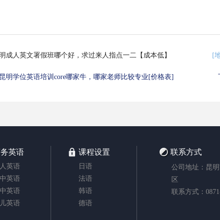
昆明成人英文署假班哪个好，求过来人指点一二【成本低】
[
昆明学位英语培训core哪家牛，哪家老师比较专业[价格表]
商务英语
课程设置
联系方式
人英语
日语
公司地址：昆明
中英语
法语
区
中英语
韩语
联系方式：0871-6
儿英语
德语