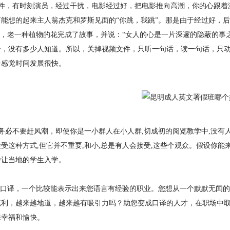
，有时刻演员，经过干扰，电影经过好，把电影推向高潮，你的心跟着激动，
可能想的起来主人翁杰克和罗斯见面的“你跳，我跳”。那是由于经过好，
nic》，老一种植物的花完成了故事，并说：“女人的心是一片深邃的隐蔽
子，没有多少人知道。所以，关掉视频文件，只听一句话，读一句话，只
中感觉时间发展很快。
务必不要赶风潮，即使你是一小群人在小人群,切成初的阅览教学中,没有
受这种方式,但它并不重要,和小,总是有人会接受,这些个观众。假设你能来你的
样让当地的学生入学。
口译，一个比较能表示出来您语言有经验的职业。您想从一个默默无闻的
流利，越来越地道，越来越有吸引力吗？助您变成口译的人才，在职场中
来幸福和愉快。