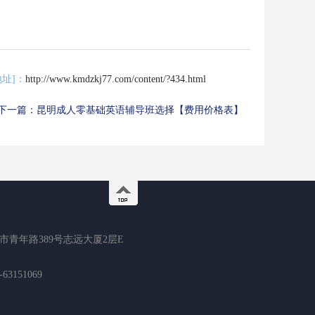
地址]：
http://www.kmdzkj77.com/content/?434.html
下一篇：
昆明成人零基础英语辅导班选择【费用价格表】
市青年路389号志远大厦2层E
3151069