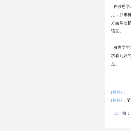
在雅思学
足，那末
方面掌握
语言。
雅思学生阅
求看到好
是。
[标签]：
[标题]：
上一篇：