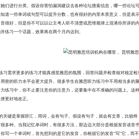
对她们进行分类。假设你害怕漏洞建议去各种论坛搜索信息，哪一些论坛可
你知道一些单词或句型可以提升分数，也有很好的内里本质意义，但是表
口音很好，但是你不可以以让主考人听不清楚或思维规律上混淆你所讲的
构并练习一个话题，效果将在两个月内达到。
练习需求更多的练习才能真感觉雅思的氛围，回答问题并检查核对核定检
，周密的听力水平会更大提升。很多学生在雅思听力练习中不用相当多的
听力练习中，你不止要注意你的注意力，还要集中在不准确的问题上。这
以便更好地改正。
的关键是掌握辞汇，用词，会有句子。假设有句子，就会有文章，比较终
有很多种。当我记忆单词时，有很多方法，那边边大部分是根据发音读音
当你写一个单词时，首先想到的是它的发音，你根据它的发音“写”它，而