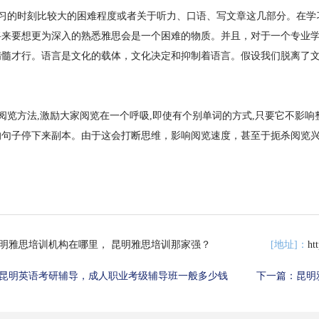
习的时刻比较大的困难程度或者关于听力、口语、写文章这几部分。在学
将来要想更为深入的熟悉雅思会是一个困难的物质。并且，对于一个专业
精髓才行。语言是文化的载体，文化决定和抑制着语言。假设我们脱离了
览方法,激励大家阅览在一个呼吸,即使有个别单词的方式,只要它不影响
的句子停下来副本。由于这会打断思维，影响阅览速度，甚至于扼杀阅览
昆明雅思培训机构在哪里， 昆明雅思培训那家强？
[地址]：
ht
昆明英语考研辅导，成人职业考级辅导班一般多少钱
下一篇：
昆明