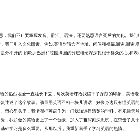
思，我们不止要掌握发音、辞汇、语法，还要熟悉语言死后的文化。我们
，我们引入文化因素。例如,英语对话含有地址、问候和祝福,谢谢,谢谢,
是分不开的,如欧罗巴洲和睦圆满国的分层概念深深扎根于群众的心,和表
语的热烈地爱一直延长下去，每次英语课给我留下了深刻的印象，英语老
头复述述了这个故事。劲量用英语互相一块儿讲话，好像身边只有懂英语
因。留心里头里，我渐渐把英语作为一门我知道得清楚的学科，有规律天
边缘，我骄傲的英语更上了一个台级。加入了雅深刻深思试，在突击了几个
从基础学习是多么重要。从那以后，我重新着手了学习英语的热情。