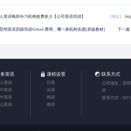
成人英语晚班补习机构收费多少【公司英语培训】
[地址]：
htt
昆明英语四级培训School 费用，哪一家机构实惠[原版教材]
下一篇
商务英语
课程设置
联系方式
人英语
日语
公司地址：昆明
中英语
法语
区
中英语
韩语
联系方式：0871-6
儿英语
德语