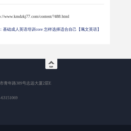
p://www.kmdzkj77.com/content/?488.html
：
基础成人英语培训core 怎样选择适合自己【珮文英语】
市青年路389号志远大厦2层E
3151069