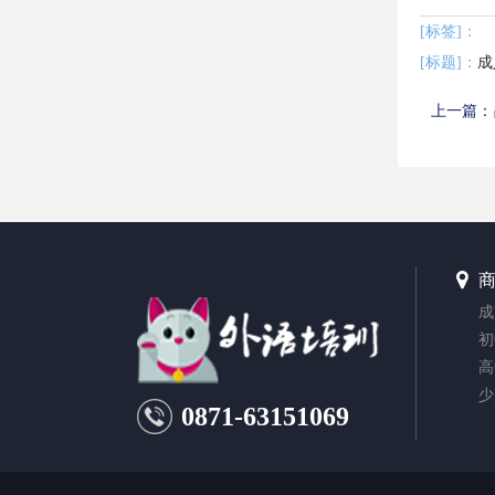
[标签]：
[标题]：
上一篇：
成
初
高
少
0871-63151069