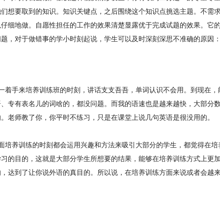
她们想要取到的知识。知识关键点，之后围绕这个知识点挑选主题。不需
以仔细地做。自愿性担任的工作的效果清楚显露优于完成试题的效果。它
问题，对于做错事的学小时刻起说，学生可以及时深刻深思不准确的原因
一着手来培养训练班的时刻，讲话支支吾吾，单词认识不会用。到现在，
语、专有表名儿的词啥的，都没问题。而我的语速也是越来越快，大部分
的。老师教了你，你平时不练习，只是在课堂上说几句英语是很没用的。
面培养训练的时刻都会运用兴趣和方法来吸引大部分的学生，都觉得在培
学习的目的，这就是大部分学生所想要的结果，能够在培养训练方式上更
的，达到了让你说外语的真目的。所以说，在培养训练方面来说或者会越
。