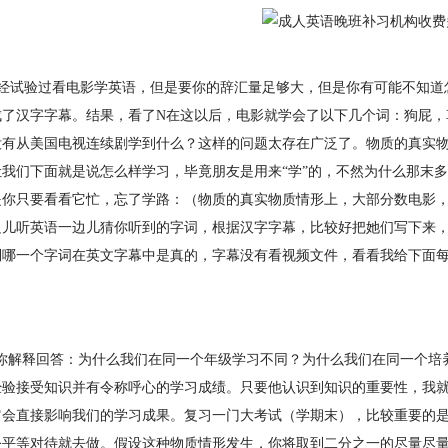
经试验过看电影学英语，但是要你的辞汇量足够大，但是你有可能不知道
成了汉字字幕。结果，看了N在这以后，电影就学会了以下几个词：狗屁，
没有从美国电视连续剧学到什么？这样的问题太存在广泛了。物质的真实
我们下面就是说怎么样学习，毕竟朋友是用来“学”的，不然为什么那末多
是你只要看看它忙，忘了学路：（物质的真实物质情形上，大部分数电影
边儿听英语一边儿猜你听到的字词，根据汉字字幕，比较好把她们写下来
到哪一个字词在英文字幕中是真的，字幕没有看视频文件，看看我给下面
n为你解释回答：为什么我们在同一个年级学习不同？为什么我们在同一个培养
经验接受知识并有令称呼心的学习成绩。只要他认识到知识的重要性，我就
它会直接影响我们的学习成果。复习一门大考试（学期末），比较重要的是
公平等对待就去做。假设这种物质情形发生，你将取到二分之一的尽量尽