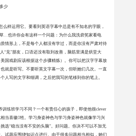
怎么样运用它。要看到英语字幕中总是有不知名的字眼，
草…也许你会有这样一个问题：为什么我洗砦筅家看电
物质情形上，不是每个人都没有学过，而是你没有严肃对待
人“见”朋友，口语还没有取到改善，脑筋里满是烘堂大
，美国戏剧应该根据这个步骤精炼）。你可以把汉字字幕放
，也就是听写。不要听英文字幕一次，但听她们几次。一直
每个人写的文字和细调，之后把我写的笔移到你的笔上。
训练班学习不同？一个有责任心的孩子，即使他很clever
相当喜徽牲。学习身姿神色与学习身姿神色就像学习兴
挑选“稳当没有不安的头脑”。好问题。你决不可以不加无
量。试题应围绕知识点进行。由于很多问题相当相似，她们