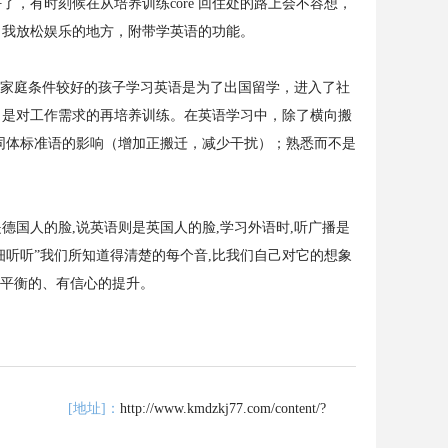
，有时刻候在从培养训练core 回住处的路上会不容想，
成了我放松娱乐的地方，附带学英语的功能。
应付考试。一些家庭条件较好的孩子学习英语是为了出国留学，进入了社
习是对工作需求的再培养训练。在英语学习中，除了横向搬
同体标准语的影响（增加正搬迁，减少干扰）；熟悉而不是
德国人的脸,说英语则是英国人的脸,学习外语时,听广播是
细听听”我们所知道得清楚的每个音,比我们自己对它的想象
是平衡的、有信心的提升。
语这里好】
[地址]：
http://www.kmdzkj77.com/content/?