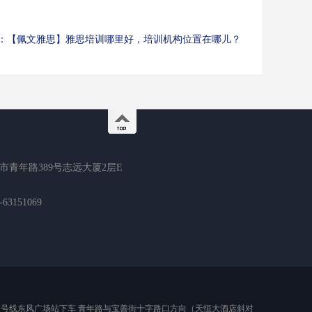
：
【佩文雅思】雅思培训哪里好，培训机构位置在哪儿？
市青年路389号志远大厦2层E
3151069
风路东风广场站下车 地铁线路：地铁一号线东风广场站下车 青年路与宝善街十字路口方向（天恒大酒店斜对