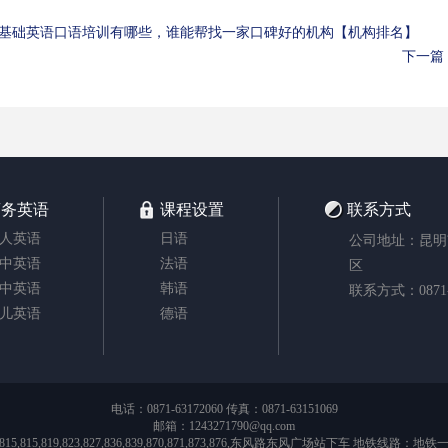
基础英语口语培训有哪些，谁能帮找一家口碑好的机构【机构排名】
下一篇
商务英语
课程设置
联系方式
人英语
日语
公司地址：昆明
中英语
法语
区
中英语
韩语
联系方式：0871-6
儿英语
德语
电话：0871-63172060 传真：0871-63151069
邮箱：1243271790@qq.com
,464,467,0492, 815,815,819,823,827,836,839,870,871,873,876,东