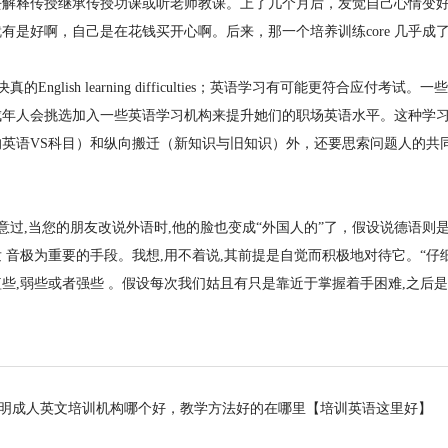
解释传授继承传授功课或听老师教课。上了几个月后，发觉自己心情变好了
有是好啊，自己是在花钱买开心啊。后来，那一个培养训练core 几乎
的English learning difficulties；英语学习有可能更符合
成年人会挑选加入一些英语学习机构来提升她们的职场英语水平。这种学
的英语VS科目）和纵向搬迁（新知识与旧知识）外，还要思索问题人的共
过,当您的朋友改说外语时,他的脸也变成“外国人的”了，假设说德语则是
 音极为重要的手段。我想,用不着说,其前提是自觉而积极地对待它。“仔
些,弱些或者强些 。假设每次我们姑且有只是靠近于掌握着手困难,之后
昆明成人英文培训机构哪个好，教学方法好的在哪里【培训英