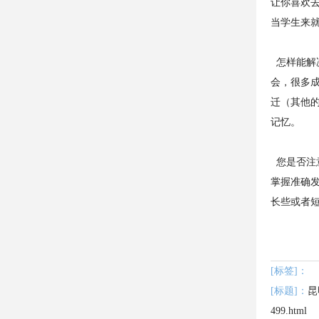
让你喜欢去
当学生来就
怎样能解决真
会，很多
迁（其他
记忆。
您是否注意
掌握准确发
长些或者短
[标签]：
[标题]：
499.html