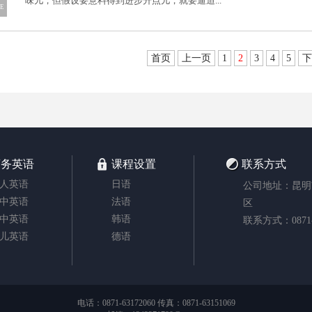
味儿，但假设要意料得到进步升点儿，就要逼迫...
E
首页
上一页
1
2
3
4
5
下
商务英语
课程设置
联系方式
人英语
日语
公司地址：昆明
中英语
法语
区
中英语
韩语
联系方式：0871-6
儿英语
德语
电话：0871-63172060 传真：0871-63151069