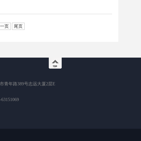
一页
尾页
市青年路389号志远大厦2层E
3151069