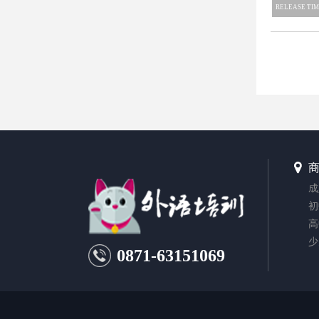
RELEASE TIM
成
初
高
少
0871-63151069